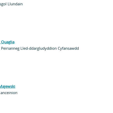
sgol Llundain
 Quaglia
Peirianneg Lled-ddargludyddion Cyfansawdd
Majewski
Manceinion