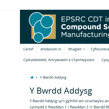
Skip
to
content
Skip
Cartef
Amdanom ni
Rhaglen
Cyfleuster
to
content
Cydraddoldeb, Amrywiaeth a Chynhwysiant
Cysyl
Home
Y Bwrdd Addysg
Y Bwrdd Addysg
Y Bwrdd Addysg sy’n gyfrifol am oruchwylio an
cynnydd o flwyddyn 1 i flwyddyn 2 i’r Bwrdd R