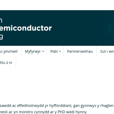
au ymchwil
Myfyrwyr
Pobl
Partneriaethau
Sut i w
ltu â ni
sawdd ac effeithiolrwydd yr hyfforddiant, gan gynnwys y rhagle
heoli ac yn monitro cynnydd ar y PhD wedi hynny.