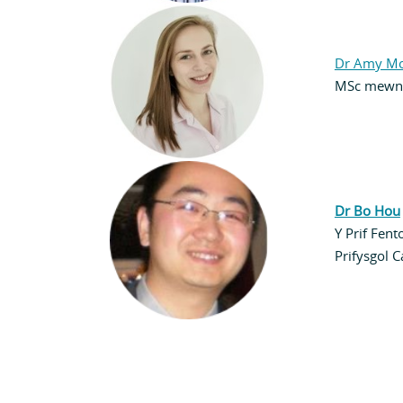
Dr Amy Mo
MSc mewn 
Dr Bo Hou
Y Prif Fent
Prifysgol 