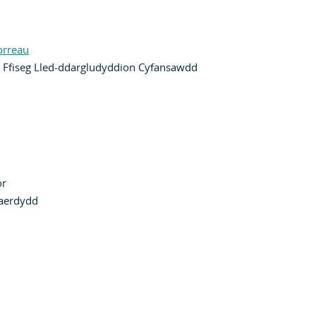
rreau
Ffiseg Lled-ddargludyddion Cyfansawdd
or
Caerdydd